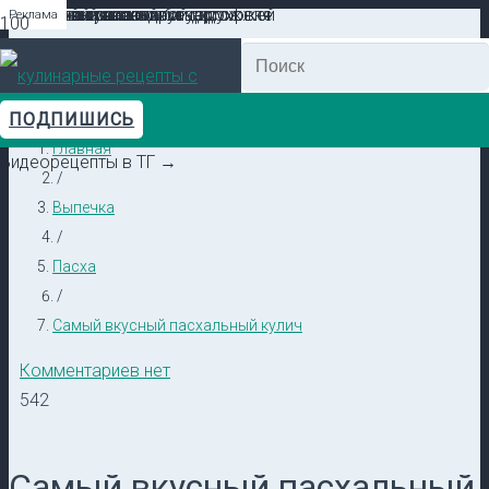
Реклама
Реклама
Реклама
Реклама
Реклама
Реклама
ПОДПИШИСЬ
Главная
Видеорецепты в ТГ →
/
Выпечка
/
Пасха
/
Самый вкусный пасхальный кулич
Комментариев нет
542
Самый вкусный пасхальный