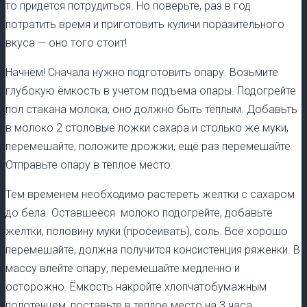
то придется потрудиться. Но поверьте, раз в год
потратить время и приготовить куличи поразительного
вкуса — оно того стоит!
Начнём! Сначала нужно подготовить опару. Возьмите
глубокую ёмкость в учетом подъема опары. Подогрейте
пол стакана молока, оно должно быть тёплым. Добавьть
в молоко 2 столовые ложки сахара и столько же муки,
перемешайте, положите дрожжи, ещё раз перемешайте.
Отправьте опару в теплое место.
Тем временем необходимо растереть желтки с сахаром
до бела. Оставшееся молоко подогрейте, добавьте
желтки, половину муки (просеивать), соль. Всё хорошо
перемешайте, должна получится консистенция ряженки. В
массу влейте опару, перемешайте медленно и
осторожно. Ёмкость накройте хлопчатобумажным
полотенцем, поставьте в теплое место на 3 часа.