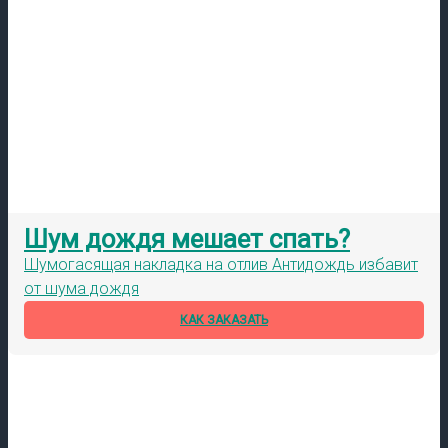
Шум дождя мешает спать?
Шумогасящая накладка на отлив Антидождь избавит
от шума дождя
КАК ЗАКАЗАТЬ