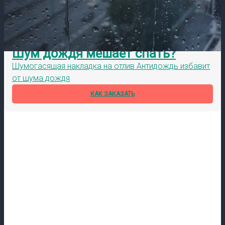
Шум дождя мешает спать?
Шумогасящая накладка на отлив Антидождь избавит
от шума дождя
КАК ЗАКАЗАТЬ