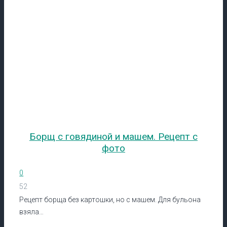
Борщ с говядиной и машем. Рецепт с
фото
0
52
Рецепт борща без картошки, но с машем. Для бульона
взяла…