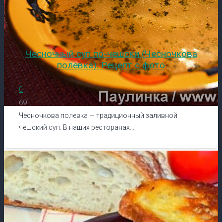
Чесночный суп по-чешски (Чесночкова
полевка). Рецепт с фото
0
69
Чесночкова полевка — традиционный заливной
чешский суп. В наших ресторанах…