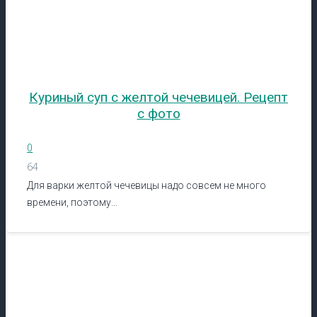
Куриный суп с желтой чечевицей. Рецепт
с фото
0
64
Для варки желтой чечевицы надо совсем не много
времени, поэтому…