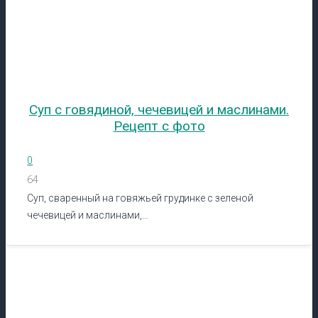
Суп с говядиной, чечевицей и маслинами.
Рецепт с фото
0
64
Суп, сваренный на говяжьей грудинке с зеленой
чечевицей и маслинами,…