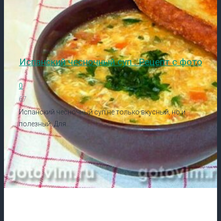
Испанский чесночный суп . Рецепт с фото
0
67
Испанский чесночный суп не только вкусный, но и
полезный. Для…