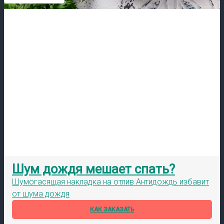
Шум дождя мешает спать?
Шумогасящая накладка на отлив Антидождь избавит
от шума дождя
КАК ЗАКАЗАТЬ