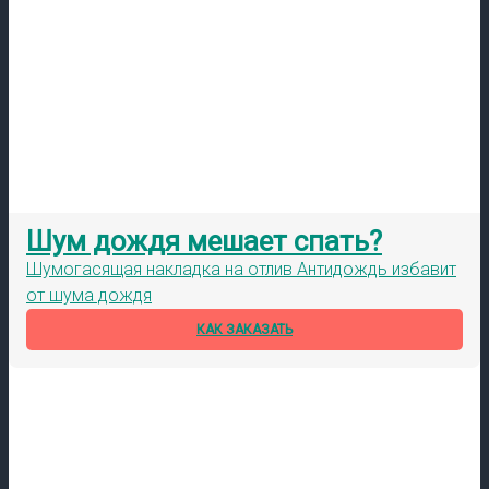
Шум дождя мешает спать?
Шумогасящая накладка на отлив Антидождь избавит
от шума дождя
КАК ЗАКАЗАТЬ