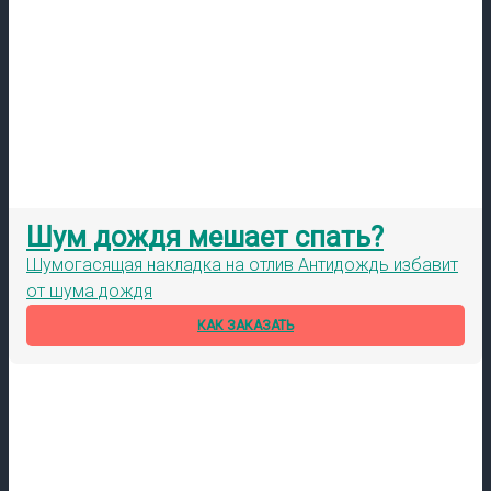
Шум дождя мешает спать?
Шумогасящая накладка на отлив Антидождь избавит
от шума дождя
КАК ЗАКАЗАТЬ