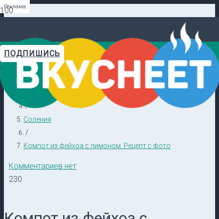
Реклама
Реклама
Реклама
Реклама
Реклама
Реклама
ПОДПИШИСЬ
Главная
Видеорецепты в ТГ →
/
Закуски
/
Соления
/
Компот из фейхоа с лимоном. Рецепт с фото
Комментариев нет
230
Компот из фейхоа с