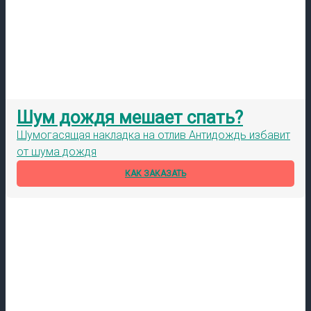
Шум дождя мешает спать?
Шумогасящая накладка на отлив Антидождь избавит
от шума дождя
КАК ЗАКАЗАТЬ