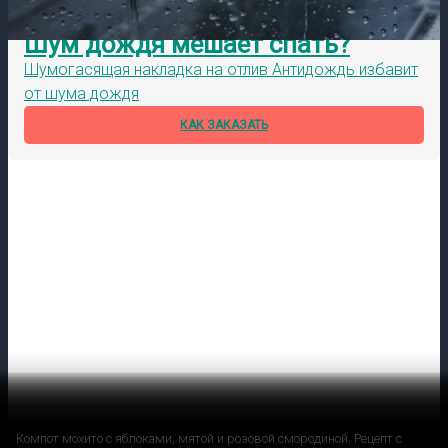
Шум дождя мешает спать?
Шумогасящая накладка на отлив Антидождь избавит
от шума дождя
КАК ЗАКАЗАТЬ
Компот мохито с яблоками, мятой и розовой смородиной. Рецепт с