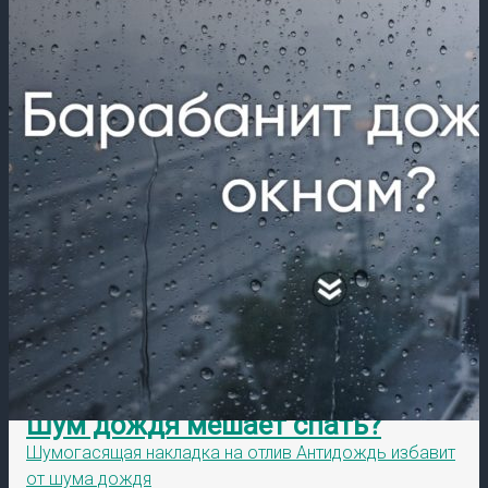
Шум дождя мешает спать?
Шумогасящая накладка на отлив Антидождь избавит
от шума дождя