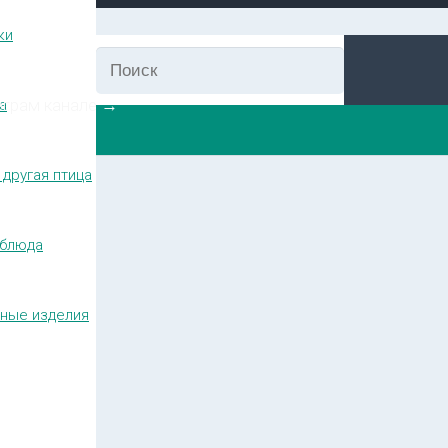
ки
еграм канале →
а
 другая птица
блюда
ные изделия