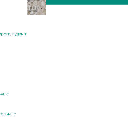
ироги, пудинги
ьные
гольные