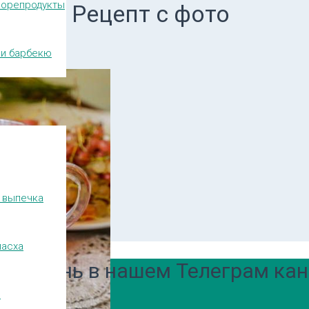
морепродукты
вики. Рецепт с фото
и барбекю
 выпечка
пасха
ый день в нашем Телеграм кан
и