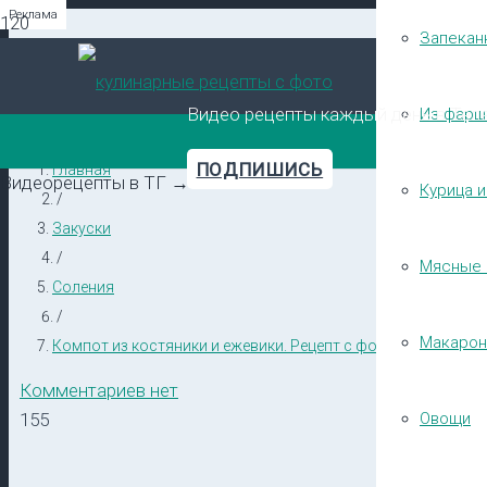
Реклама
Реклама
Реклама
Запекан
Видео рецепты каждый день в Тел
Из фарш
ПОДПИШИСЬ
Главная
Видеорецепты в ТГ →
Курица и
/
Закуски
/
Мясные 
Соления
/
Макарон
Компот из костяники и ежевики. Рецепт с фото
Комментариев нет
155
Овощи