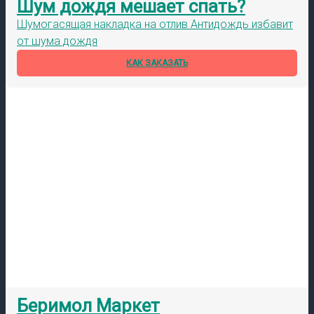
Шум дождя мешает спать?
Шумогасящая накладка на отлив Антидождь избавит
от шума дождя
КАК ЗАКАЗАТЬ
Беримол Маркет