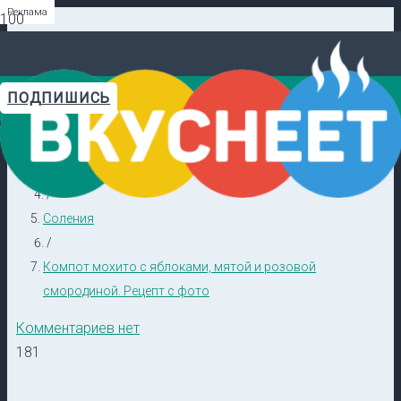
Реклама
Реклама
Реклама
Реклама
Реклама
Реклама
ПОДПИШИСЬ
Главная
Видеорецепты в ТГ →
/
Закуски
/
Соления
/
Компот мохито с яблоками, мятой и розовой
смородиной. Рецепт с фото
Комментариев нет
181