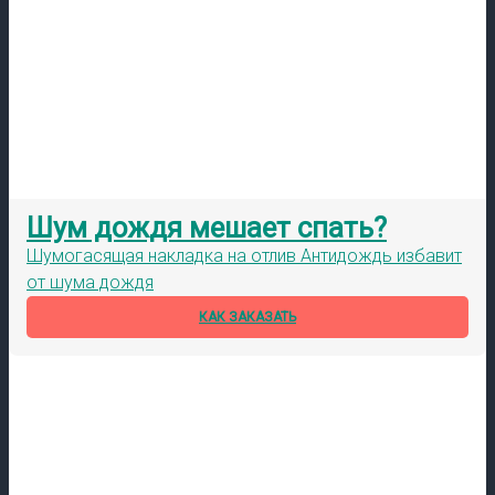
Шум дождя мешает спать?
Шумогасящая накладка на отлив Антидождь избавит
от шума дождя
КАК ЗАКАЗАТЬ