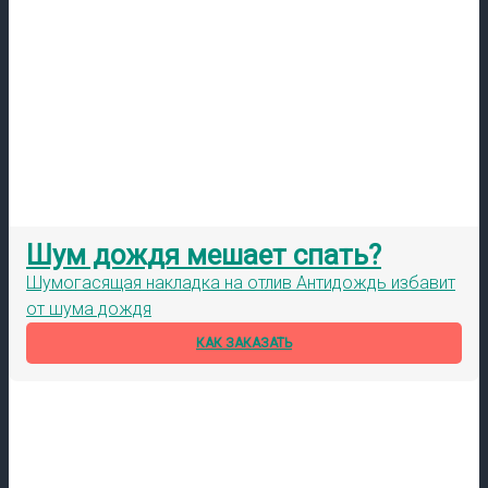
Шум дождя мешает спать?
Шумогасящая накладка на отлив Антидождь избавит
от шума дождя
КАК ЗАКАЗАТЬ