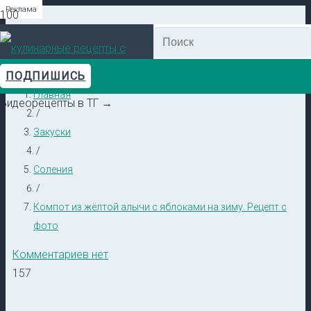
Реклама
Реклама
Реклама
Реклама
Реклама
Реклама
ПОДПИШИСЬ
Главная
Видеорецепты в ТГ →
/
Закуски
/
Соления
/
Компот из жёлтой алычи с яблоками на зиму. Рецепт с
фото
Комментариев нет
157