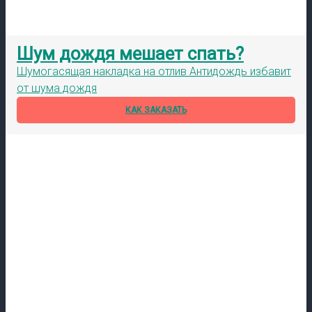
Шум дождя мешает спать?
Шумогасящая накладка на отлив Антидождь избавит
от шума дождя
КАК ЗАКАЗАТЬ