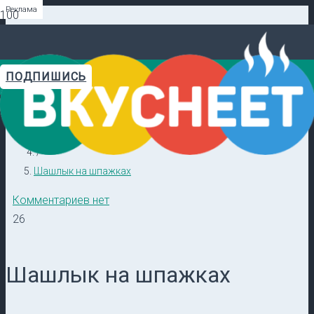
Реклама
Реклама
Реклама
Реклама
Реклама
Реклама
ПОДПИШИСЬ
Главная
Видеорецепты в ТГ →
/
Кулинарные секреты
/
Шашлык на шпажках
Комментариев нет
26
Шашлык на шпажках