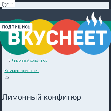
Реклама
Реклама
Реклама
Реклама
Реклама
Реклама
ПОДПИШИСЬ
Главная
Видеорецепты в ТГ →
/
Кулинарные секреты
/
Лимонный конфитюр
Комментариев нет
25
Лимонный конфитюр