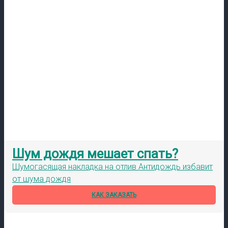
Шум дождя мешает спать?
Шумогасящая накладка на отлив Антидождь избавит
от шума дождя
КАК ЗАКАЗАТЬ