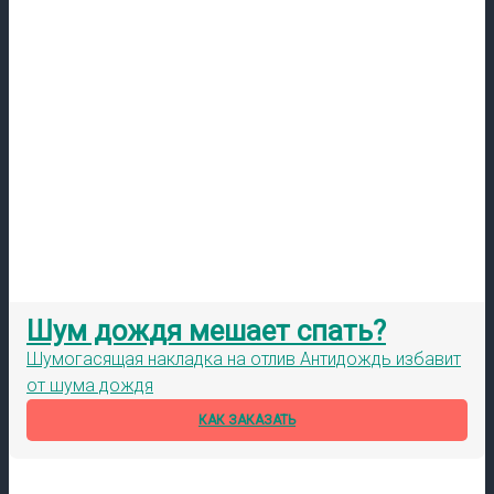
Шум дождя мешает спать?
Шумогасящая накладка на отлив Антидождь избавит
от шума дождя
КАК ЗАКАЗАТЬ