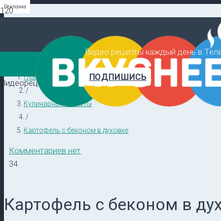
Реклама
Реклама
Реклама
Видео рецепты каждый день в Тел
ПОДПИШИСЬ
Главная
Видеорецепты в ТГ →
/
Кулинарные секреты
/
Картофель с беконом в духовке
Комментариев нет
34
Картофель с беконом в ду