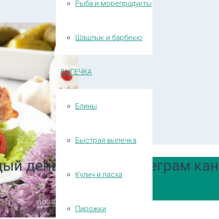
Рыба и морепродукты
Шашлык и барбекю
ВЫПЕЧКА
Блины
Быстрая выпечка
ый день в нашем Телеграм кан
Кулич и пасха
Пирожки