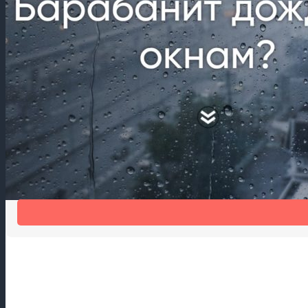
Шум дождя мешает спать?
Шумогасящая накладка на отлив Антидождь избавит от шума 