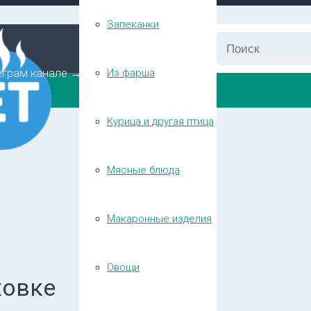
Запеканки
еграм канале →
Из фарша
Курица и другая птица
Мясные блюда
Макаронные изделия
Овощи
ховке