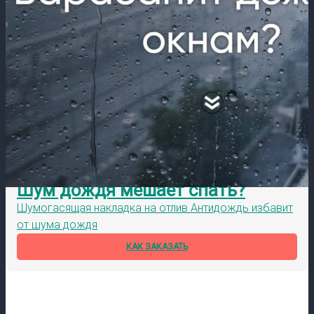
Шум дождя мешает спать?
Шумогасящая накладка на отлив Антидождь избавит
от шума дождя
КАК ЗАКАЗАТЬ