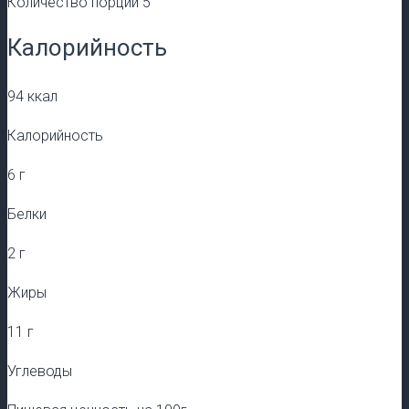
Количество порций 5
Калорийность
94 ккал
Калорийность
6 г
Белки
2 г
Жиры
11 г
Углеводы