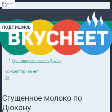
Реклама
Реклама
Реклама
Реклама
Реклама
Реклама
ПОДПИШИСЬ
Главная
Видеорецепты в ТГ →
/
Кулинарные секреты
/
Сгущенное молоко по Дюкану
Комментариев нет
82
Сгущенное молоко по
Дюкану