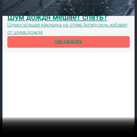
Шум дождя мешает спать?
Шумогасящая накладка на отлив Антидождь избавит
от шума дождя
КАК ЗАКАЗАТЬ