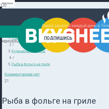
Реклама
Реклама
Реклама
Видео рецепты каждый день в Тел
ПОДПИШИСЬ
Главная
Видеорецепты в ТГ →
/
Кулинарные секреты
/
Рыба в фольге на гриле
Комментариев нет
21
Рыба в фольге на гриле