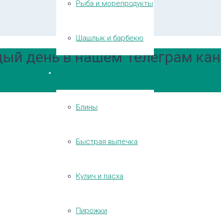
Рыба и морепродукты
Шашлык и барбекю
ый день в нашем Телеграм кан
ВЫПЕЧКА
Блины
Быстрая выпечка
Кулич и пасха
Пирожки