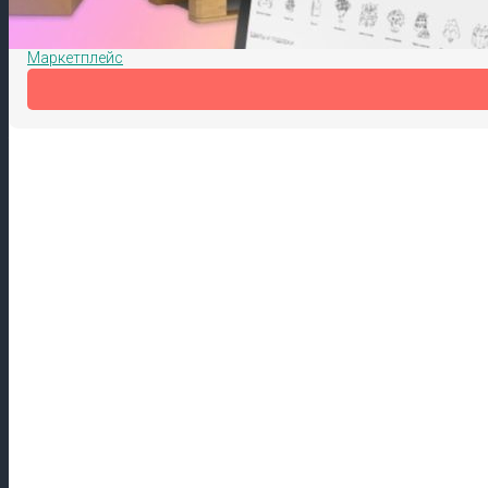
Беримол Маркет
Витрина для ваших товаров
Маркетплейс