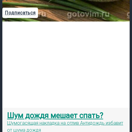
Подписаться
Шум дождя мешает спать?
Шумогасящая накладка на отлив Антидождь избавит
от шума дождя