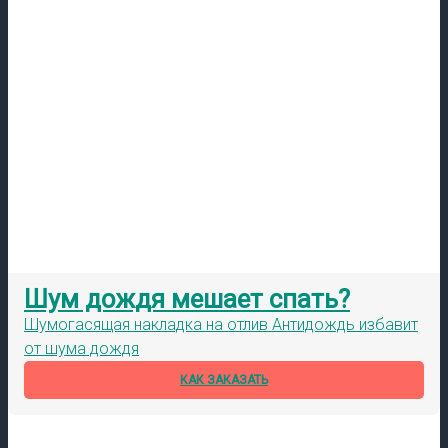
Шум дождя мешает спать?
Шумогасящая накладка на отлив Антидождь избавит
от шума дождя
КАК ЗАКАЗАТЬ