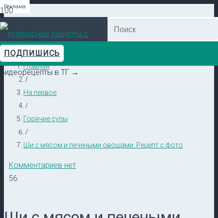
Реклама
Реклама
Реклама
Реклама
Реклама
Реклама
ПОДПИШИСЬ
Главная
Видеорецепты в ТГ →
/
На первое
/
Горячие супы
/
Щи с мясом и печеными овощами. Рецепт с фото
Комментариев нет
56
Щи с мясом и печеными