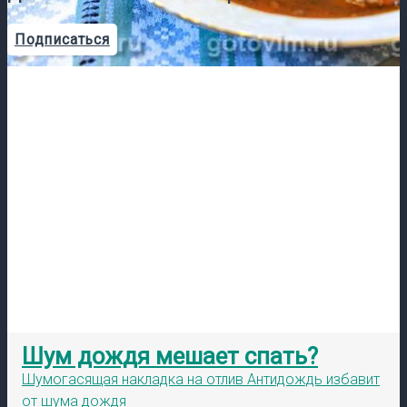
Подписаться
Шум дождя мешает спать?
Шумогасящая накладка на отлив Антидождь избавит
от шума дождя