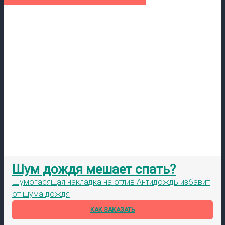
Шум дождя мешает спать?
Шумогасящая накладка на отлив Антидождь избавит
от шума дождя
КАК ЗАКАЗАТЬ