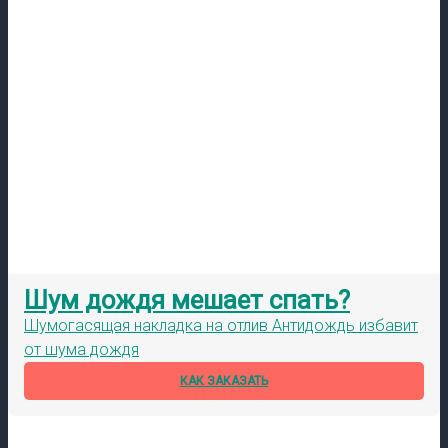
Шум дождя мешает спать?
Шумогасящая накладка на отлив Антидождь избавит
от шума дождя
КАК ЗАКАЗАТЬ