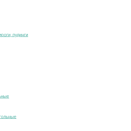
ироги, пудинги
ьные
гольные