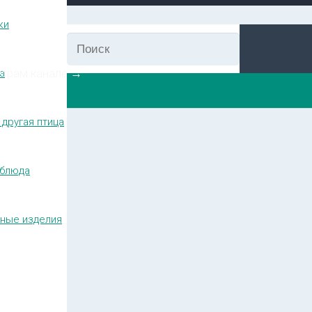
ки
еграм канале →
а
 другая птица
блюда
ные изделия
икой