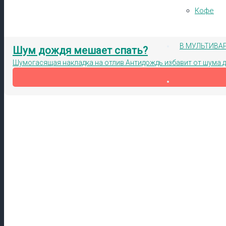
Кофе
В МУЛЬТИВА
Шум дождя мешает спать?
Шумогасящая накладка на отлив Антидождь избавит от шума 