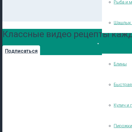
Рыба и 
Шашлык 
Классные видео рецепты кажд
ВЫПЕЧКА
Подписаться
Блины
Быстрая
Кулич и 
Пирожк