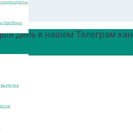
морепродукты
и барбекю
ый день в нашем Телеграм кан
 выпечка
пасха
и