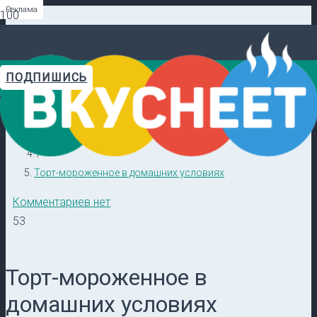
Реклама
Реклама
Реклама
Реклама
Реклама
Реклама
ПОДПИШИСЬ
Главная
Видеорецепты в ТГ →
/
Кулинарные секреты
/
Торт-мороженное в домашних условиях
Комментариев нет
53
Торт-мороженное в
домашних условиях