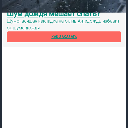
Шум дождя мешает спать?
Шумогасящая накладка на отлив Антидождь избавит
от шума дождя
КАК ЗАКАЗАТЬ