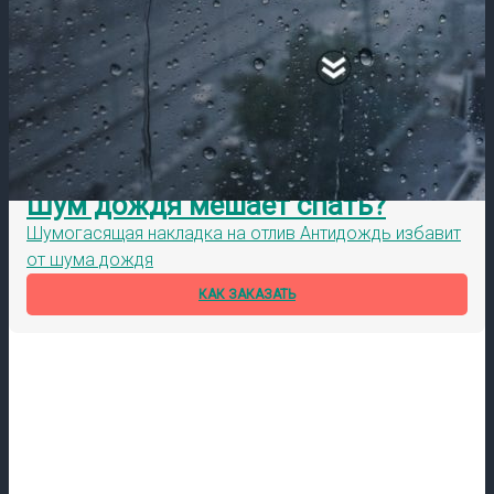
Шум дождя мешает спать?
Шумогасящая накладка на отлив Антидождь избавит
от шума дождя
КАК ЗАКАЗАТЬ