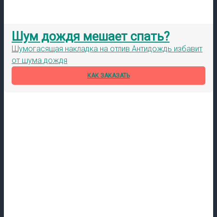
Шум дождя мешает спать?
Шумогасящая накладка на отлив Антидождь избавит
от шума дождя
КАК ЗАКАЗАТЬ