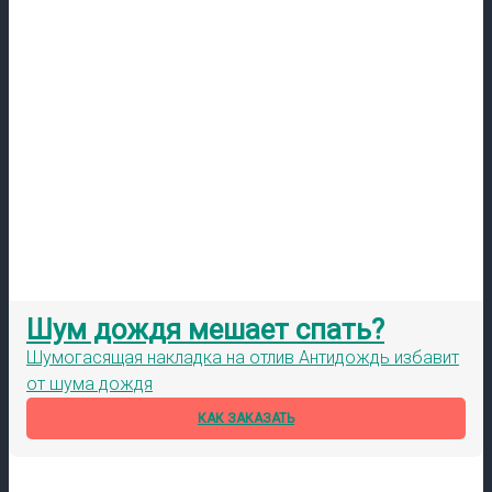
Шум дождя мешает спать?
Шумогасящая накладка на отлив Антидождь избавит
от шума дождя
КАК ЗАКАЗАТЬ