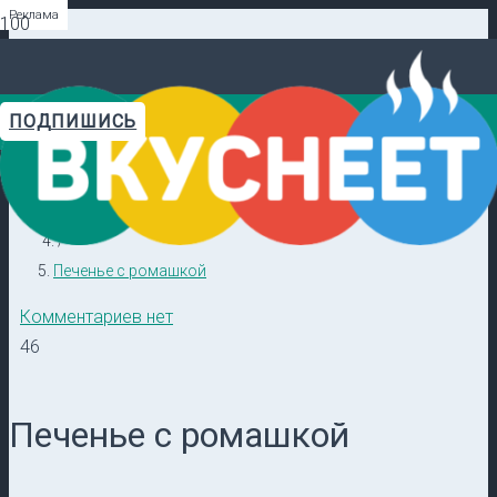
Реклама
Реклама
Реклама
Реклама
Реклама
Реклама
ПОДПИШИСЬ
Главная
Видеорецепты в ТГ →
/
Кулинарные секреты
/
Печенье с ромашкой
Комментариев нет
46
Печенье с ромашкой