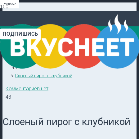
Реклама
Реклама
Реклама
Реклама
Реклама
Реклама
ПОДПИШИСЬ
Главная
Видеорецепты в ТГ →
/
Кулинарные секреты
/
Слоеный пирог с клубникой
Комментариев нет
43
Слоеный пирог с клубникой