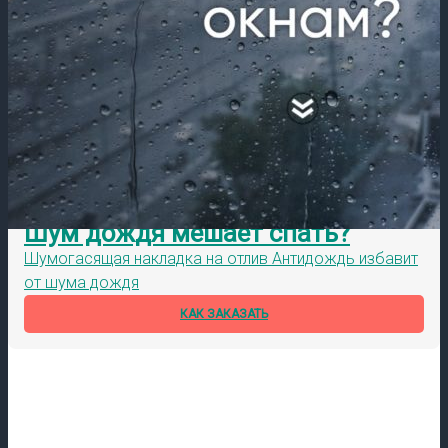
Шум дождя мешает спать?
Шумогасящая накладка на отлив Антидождь избавит
от шума дождя
КАК ЗАКАЗАТЬ