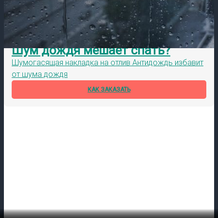
Шум дождя мешает спать?
Шумогасящая накладка на отлив Антидождь избавит
от шума дождя
КАК ЗАКАЗАТЬ