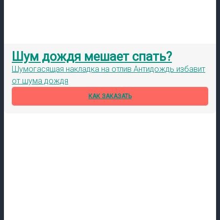
Шум дождя мешает спать?
Шумогасящая накладка на отлив Антидождь избавит
от шума дождя
КАК ЗАКАЗАТЬ