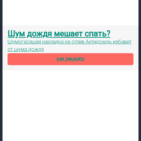
Шум дождя мешает спать?
Шумогасящая накладка на отлив Антидождь избавит
от шума дождя
КАК ЗАКАЗАТЬ