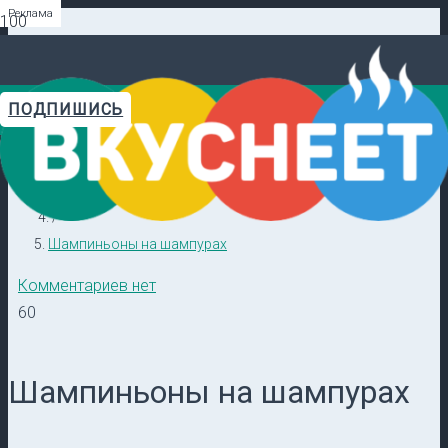
Реклама
Реклама
Реклама
Реклама
Реклама
Реклама
ПОДПИШИСЬ
Главная
Видеорецепты в ТГ →
/
Кулинарные секреты
/
Шампиньоны на шампурах
Комментариев нет
60
Шампиньоны на шампурах