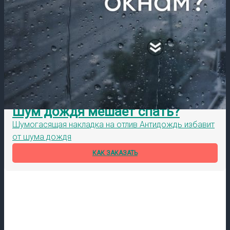
Шум дождя мешает спать?
Шумогасящая накладка на отлив Антидождь избавит
от шума дождя
КАК ЗАКАЗАТЬ