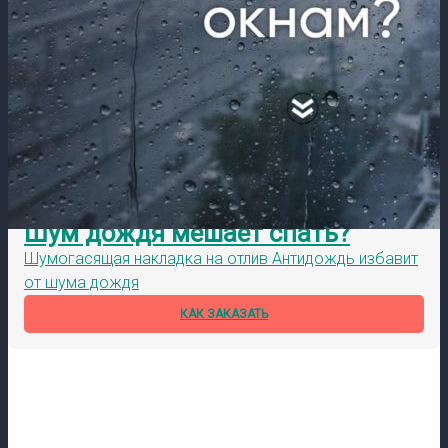
Шум дождя мешает спать?
Шумогасящая накладка на отлив Антидождь избавит
от шума дождя
КАК ЗАКАЗАТЬ