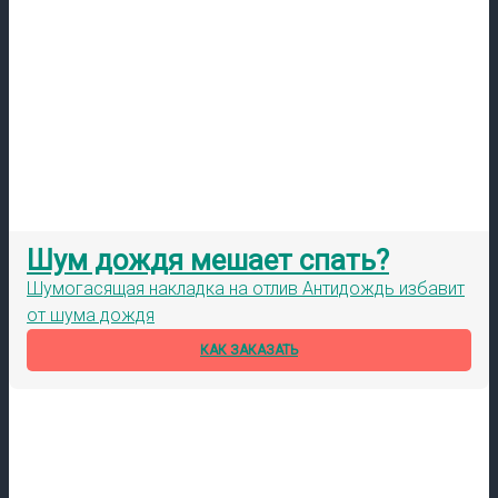
Шум дождя мешает спать?
Шумогасящая накладка на отлив Антидождь избавит
от шума дождя
КАК ЗАКАЗАТЬ