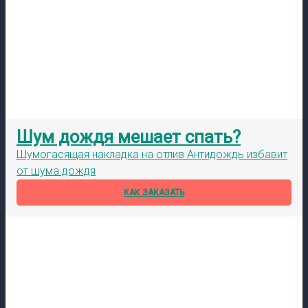
Шум дождя мешает спать?
Шумогасящая накладка на отлив Антидождь избавит
от шума дождя
КАК ЗАКАЗАТЬ