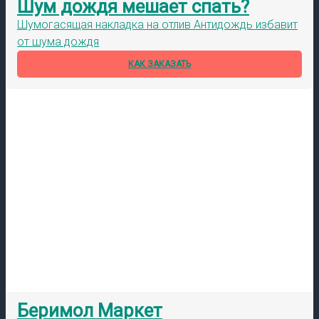
Шум дождя мешает спать?
Шумогасящая накладка на отлив Антидождь избавит
от шума дождя
КАК ЗАКАЗАТЬ
Беримол Маркет