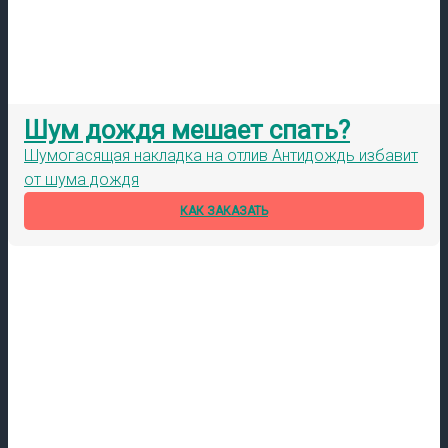
Шум дождя мешает спать?
Шумогасящая накладка на отлив Антидождь избавит
от шума дождя
КАК ЗАКАЗАТЬ