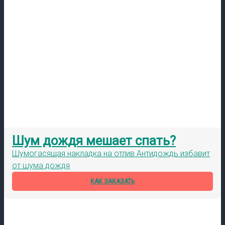
Шум дождя мешает спать?
Шумогасящая накладка на отлив Антидождь избавит
от шума дождя
КАК ЗАКАЗАТЬ