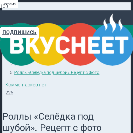
Реклама
Реклама
Реклама
Реклама
Реклама
Реклама
ПОДПИШИСЬ
Главная
Видеорецепты в ТГ →
/
Салаты
/
Роллы «Селёдка под шубой». Рецепт с фото
Комментариев нет
225
Роллы «Селёдка под
шубой». Рецепт с фото