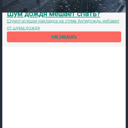
Шум дождя мешает спать?
Шумогасящая накладка на отлив Антидождь избавит
от шума дождя
КАК ЗАКАЗАТЬ