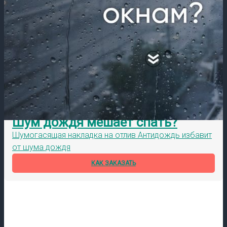
Шум дождя мешает спать?
Шумогасящая накладка на отлив Антидождь избавит
от шума дождя
КАК ЗАКАЗАТЬ