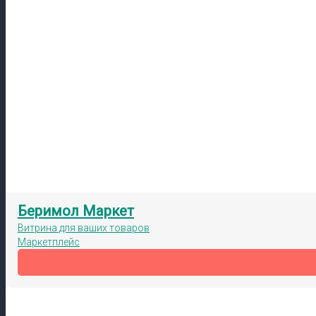
Беримол Маркет
Витрина для ваших товаров
Маркетплейс