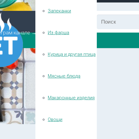
Запеканки
еграм канале →
Из фарша
Курица и другая птица
Мясные блюда
Макаронные изделия
Овощи