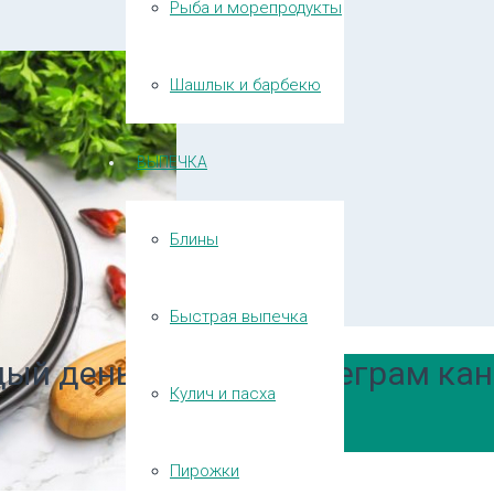
Рыба и морепродукты
Шашлык и барбекю
ВЫПЕЧКА
Блины
Быстрая выпечка
ый день в нашем Телеграм кан
Кулич и пасха
Пирожки