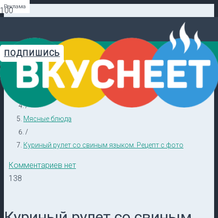
Реклама
Реклама
Реклама
Реклама
Реклама
Реклама
ПОДПИШИСЬ
Главная
Видеорецепты в ТГ →
/
На второе
/
Мясные блюда
/
Куриный рулет со свиным языком. Рецепт с фото
Комментариев нет
138
Куриный рулет со свиным