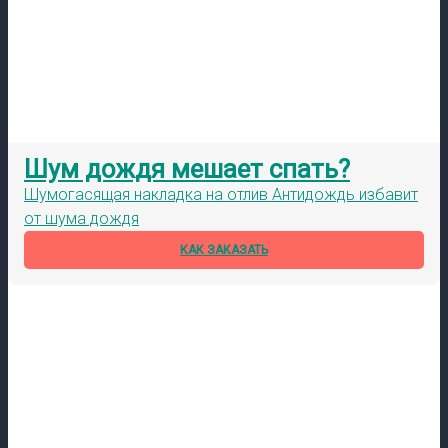
Шум дождя мешает спать?
Шумогасящая накладка на отлив Антидождь избавит
от шума дождя
КАК ЗАКАЗАТЬ