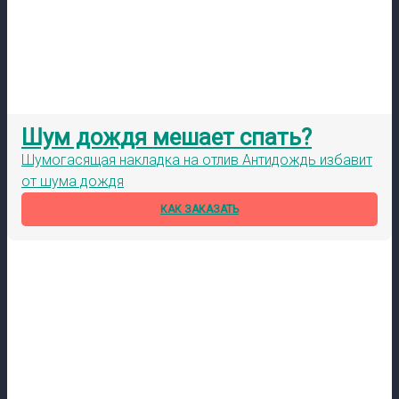
Шум дождя мешает спать?
Шумогасящая накладка на отлив Антидождь избавит
от шума дождя
КАК ЗАКАЗАТЬ