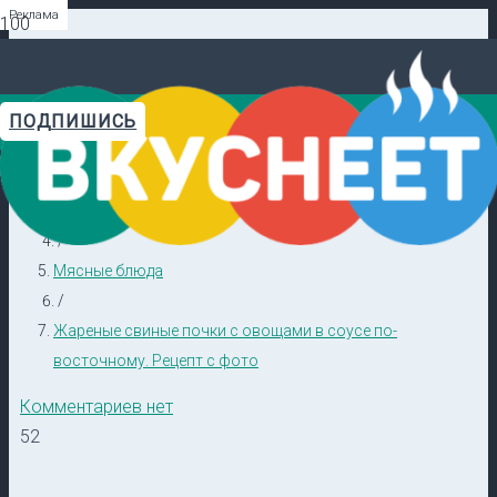
Реклама
Реклама
Реклама
Реклама
Реклама
Реклама
ПОДПИШИСЬ
Главная
Видеорецепты в ТГ →
/
На второе
/
Мясные блюда
/
Жареные свиные почки с овощами в соусе по-
восточному. Рецепт с фото
Комментариев нет
52