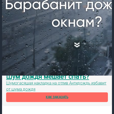
Шум дождя мешает спать?
Шумогасящая накладка на отлив Антидождь избавит
от шума дождя
КАК ЗАКАЗАТЬ