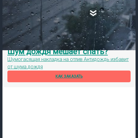
Шум дождя мешает спать?
Шумогасящая накладка на отлив Антидождь избавит
от шума дождя
КАК ЗАКАЗАТЬ