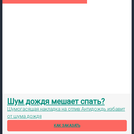
Шум дождя мешает спать?
Шумогасящая накладка на отлив Антидождь избавит
от шума дождя
КАК ЗАКАЗАТЬ