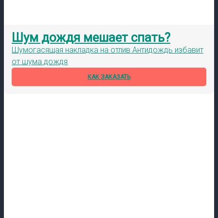
Шум дождя мешает спать?
Шумогасящая накладка на отлив Антидождь избавит
от шума дождя
КАК ЗАКАЗАТЬ