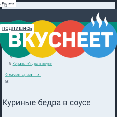
Реклама
Реклама
Реклама
Реклама
Реклама
Реклама
ПОДПИШИСЬ
Главная
Видеорецепты в ТГ →
/
Кулинарные секреты
/
Куриные бедра в соусе
Комментариев нет
60
Куриные бедра в соусе