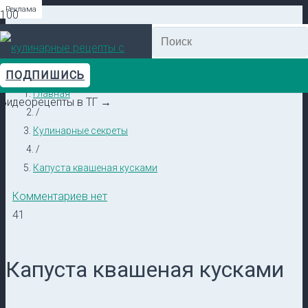
Реклама
Реклама
Реклама
Реклама
Реклама
Реклама
ПОДПИШИСЬ
Главная
Видеорецепты в ТГ →
/
Кулинарные секреты
/
Капуста квашеная кусками
Комментариев нет
41
Капуста квашеная кусками