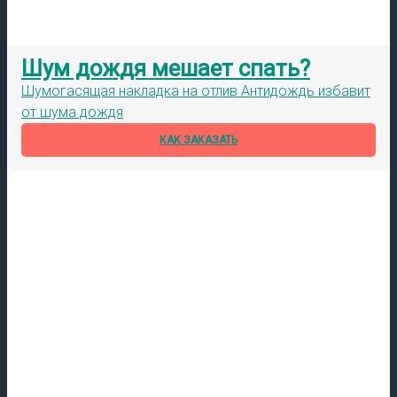
Шум дождя мешает спать?
Шумогасящая накладка на отлив Антидождь избавит
от шума дождя
КАК ЗАКАЗАТЬ