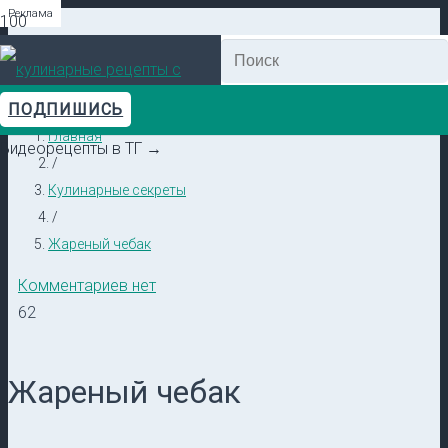
Реклама
Реклама
Реклама
Реклама
Реклама
Реклама
ПОДПИШИСЬ
Главная
Видеорецепты в ТГ →
/
Кулинарные секреты
/
Жареный чебак
Комментариев нет
62
Жареный чебак