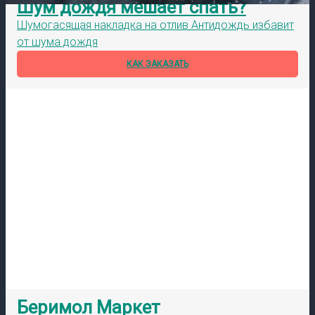
Шум дождя мешает спать?
Шумогасящая накладка на отлив Антидождь избавит
от шума дождя
КАК ЗАКАЗАТЬ
Беримол Маркет