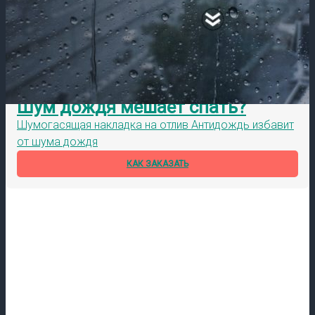
Шум дождя мешает спать?
Шумогасящая накладка на отлив Антидождь избавит
от шума дождя
КАК ЗАКАЗАТЬ