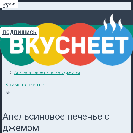
Реклама
Реклама
Реклама
Реклама
Реклама
Реклама
ПОДПИШИСЬ
Главная
Видеорецепты в ТГ →
/
Кулинарные секреты
/
Апельсиновое печенье с джемом
Комментариев нет
65
Апельсиновое печенье с
джемом