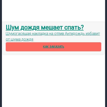
Шум дождя мешает спать?
Шумогасящая накладка на отлив Антидождь избавит
от шума дождя
КАК ЗАКАЗАТЬ