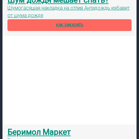
Шумогасящая накладка на отлив Антидождь избавит
от шума дождя
КАК ЗАКАЗАТЬ
Беримол Маркет