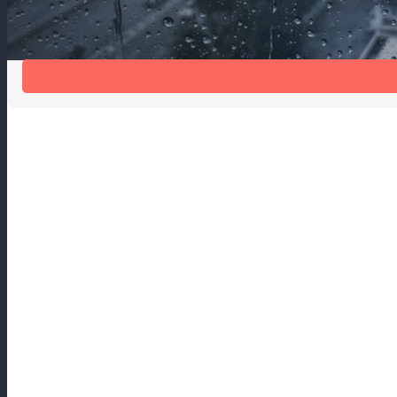
Шум дождя мешает спать?
Шумогасящая накладка на отлив Антидождь избавит от шума 