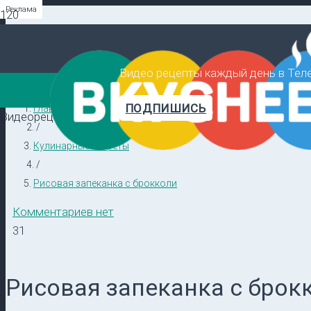
Реклама
Реклама
Реклама
Видео рецепты каждый день в Тел
ПОДПИШИСЬ
Главная
Видеорецепты в ТГ →
/
Кулинарные секреты
/
Рисовая запеканка с брокколи
Комментариев нет
31
Рисовая запеканка с брок