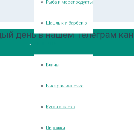
Рыба и морепродукты
Шашлык и барбекю
ый день в нашем Телеграм кан
ВЫПЕЧКА
Блины
Быстрая выпечка
Кулич и пасха
Пирожки