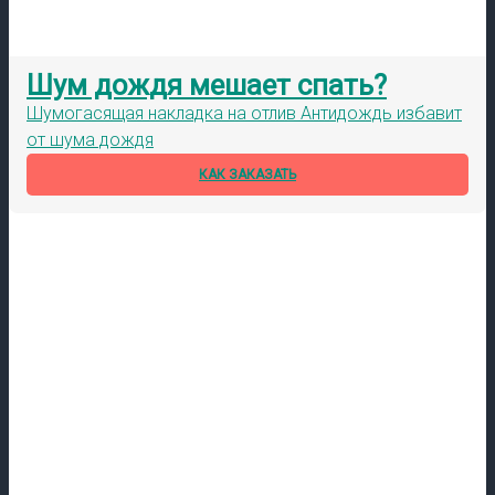
Шум дождя мешает спать?
Шумогасящая накладка на отлив Антидождь избавит
от шума дождя
КАК ЗАКАЗАТЬ