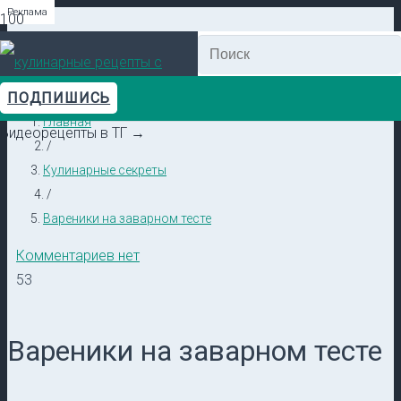
Реклама
Реклама
Реклама
Реклама
Реклама
Реклама
ПОДПИШИСЬ
Главная
Видеорецепты в ТГ →
/
Кулинарные секреты
/
Вареники на заварном тесте
Комментариев нет
53
Вареники на заварном тесте