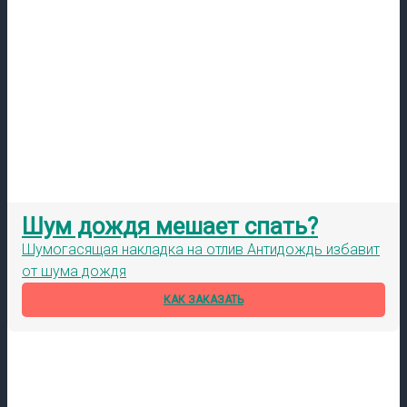
Шум дождя мешает спать?
Шумогасящая накладка на отлив Антидождь избавит
от шума дождя
КАК ЗАКАЗАТЬ