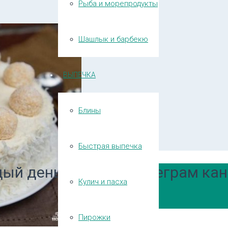
Рыба и морепродукты
Шашлык и барбекю
ВЫПЕЧКА
Блины
Быстрая выпечка
ый день в нашем Телеграм кан
Кулич и пасха
Пирожки