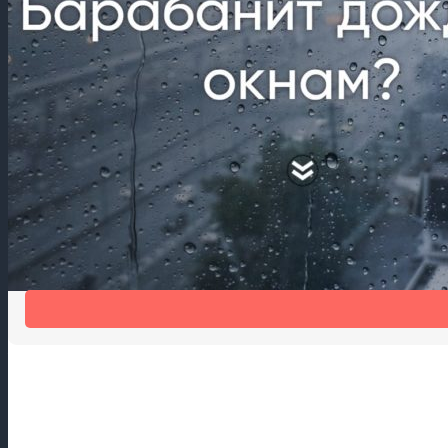
Шум дождя мешает спать?
Шумогасящая накладка на отлив Антидождь избавит от шума 