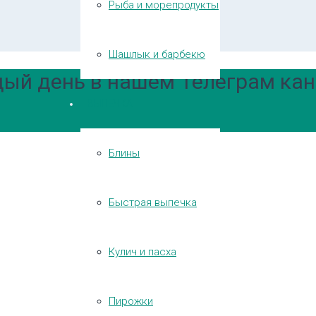
Рыба и морепродукты
Шашлык и барбекю
ый день в нашем Телеграм кан
ВЫПЕЧКА
Блины
Быстрая выпечка
Кулич и пасха
Пирожки