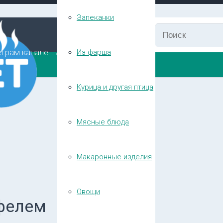
Запеканки
еграм канале →
Из фарша
Курица и другая птица
Мясные блюда
Макаронные изделия
Овощи
офелем