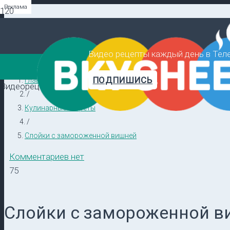
Реклама
Реклама
Реклама
Видео рецепты каждый день в Тел
ПОДПИШИСЬ
Главная
Видеорецепты в ТГ →
/
Кулинарные секреты
/
Слойки с замороженной вишней
Комментариев нет
75
Слойки с замороженной в