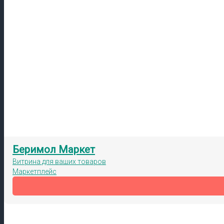
Беримол Маркет
Витрина для ваших товаров
Маркетплейс