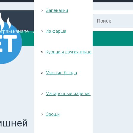
Запеканки
еграм канале →
Из фарша
Курица и другая птица
Мясные блюда
Макаронные изделия
Овощи
ишней