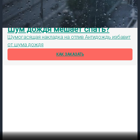
Шум дождя мешает спать?
Шумогасящая накладка на отлив Антидождь избавит
от шума дождя
КАК ЗАКАЗАТЬ