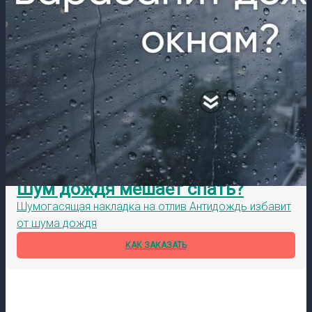
Шум дождя мешает спать?
Шумогасящая накладка на отлив Антидождь избавит
от шума дождя
КАК ЗАКАЗАТЬ