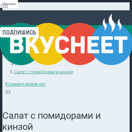
Реклама
Реклама
Реклама
Реклама
Реклама
Реклама
ПОДПИШИСЬ
Главная
Видеорецепты в ТГ →
/
Кулинарные секреты
/
Салат с помидорами и кинзой
Комментариев нет
53
Салат с помидорами и
кинзой