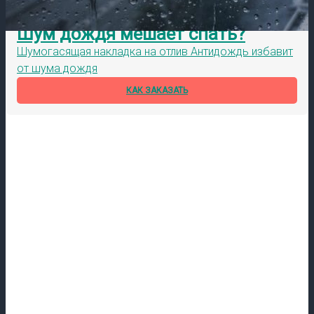
Шум дождя мешает спать?
Шумогасящая накладка на отлив Антидождь избавит
от шума дождя
КАК ЗАКАЗАТЬ