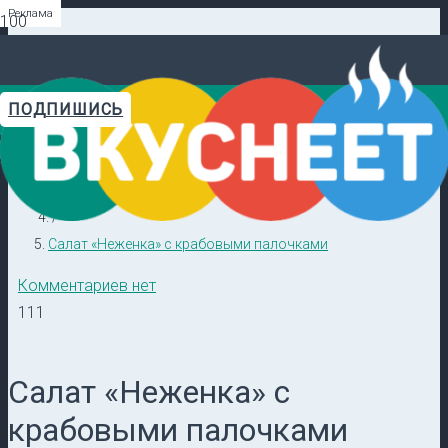
Реклама
Реклама
Реклама
Реклама
Реклама
Реклама
ПОДПИШИСЬ
Главная
Видеорецепты в ТГ →
/
Кулинарные секреты
/
Салат «Неженка» с крабовыми палочками
Комментариев нет
111
Салат «Неженка» с
крабовыми палочками