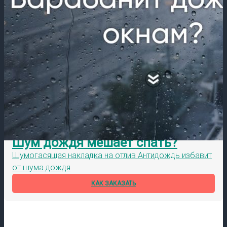
Шум дождя мешает спать?
Шумогасящая накладка на отлив Антидождь избавит
от шума дождя
КАК ЗАКАЗАТЬ