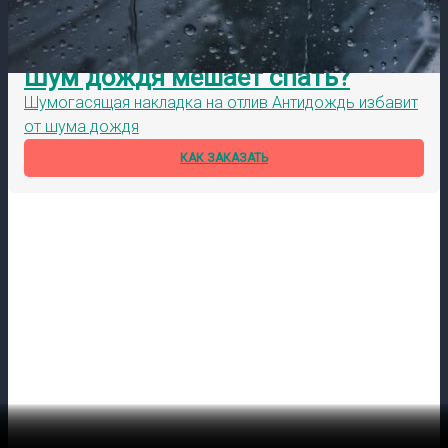
Шум дождя мешает спать?
Шумогасящая накладка на отлив Антидождь избавит
от шума дождя
КАК ЗАКАЗАТЬ