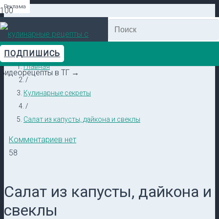
Реклама
Реклама
Реклама
Реклама
Реклама
Реклама
ПОДПИШИСЬ
Главная
Видеорецепты в ТГ →
/
Кулинарные секреты
/
Салат из капусты, дайкона и свеклы
Комментариев нет
58
Салат из капусты, дайкона и
свеклы