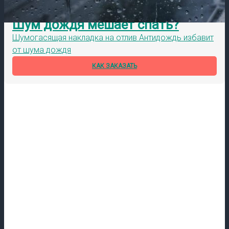
Шум дождя мешает спать?
Шумогасящая накладка на отлив Антидождь избавит
от шума дождя
КАК ЗАКАЗАТЬ