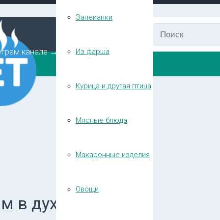
Запеканки
еграм канале →
Из фарша
Курица и другая птица
Мясные блюда
Макаронные изделия
Овощи
м в духовке