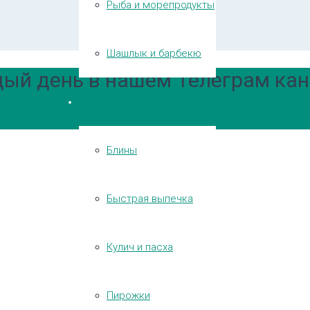
Рыба и морепродукты
Шашлык и барбекю
ый день в нашем Телеграм кан
ВЫПЕЧКА
Блины
Быстрая выпечка
Кулич и пасха
Пирожки