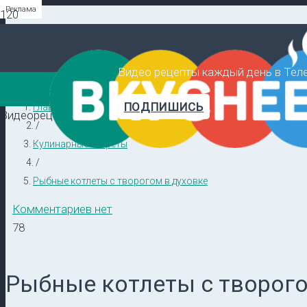
Реклама
Реклама
Реклама
Видео рецепты каждый день в Тел
ПОДПИШИСЬ
Главная
Видеорецепты в ТГ →
/
Кулинарные секреты
/
Рыбные котлеты с творогом в духовке
Комментариев нет
78
Рыбные котлеты с творого