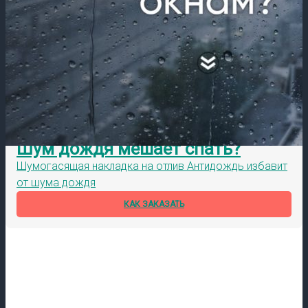
Шум дождя мешает спать?
Шумогасящая накладка на отлив Антидождь избавит
от шума дождя
КАК ЗАКАЗАТЬ