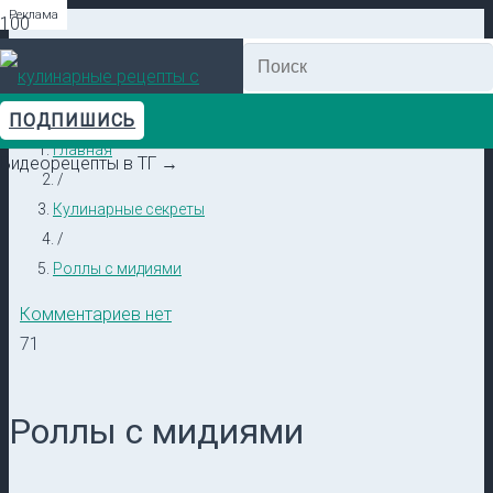
Реклама
Реклама
Реклама
Реклама
Реклама
Реклама
ПОДПИШИСЬ
Главная
Видеорецепты в ТГ →
/
Кулинарные секреты
/
Роллы с мидиями
Комментариев нет
71
Роллы с мидиями