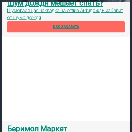
Шум дождя мешает спать?
Шумогасящая накладка на отлив Антидождь избавит
от шума дождя
КАК ЗАКАЗАТЬ
Беримол Маркет