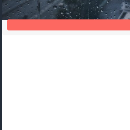
Шум дождя мешает спать?
Шумогасящая накладка на отлив Антидождь избавит от шума 