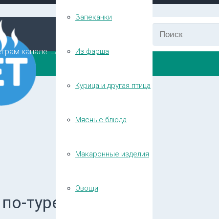
Запеканки
еграм канале →
Из фарша
Курица и другая птица
Мясные блюда
Макаронные изделия
Овощи
 по-турецки