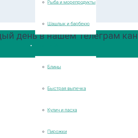
Рыба и морепродукты
Шашлык и барбекю
ый день в нашем Телеграм кан
ВЫПЕЧКА
Блины
Быстрая выпечка
Кулич и пасха
Пирожки