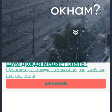
Шум дождя мешает спать?
Шумогасящая накладка на отлив Антидождь избавит
от шума дождя
КАК ЗАКАЗАТЬ