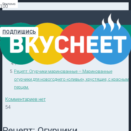
Реклама
Реклама
Реклама
Реклама
Реклама
Реклама
ПОДПИШИСЬ
Главная
Видеорецепты в ТГ →
/
Кулинарные секреты
/
Рецепт: Огурчики маринованные — Маринованные
огурчики для новогоднего «оливье», хрустящие, с красным
перцем.
Комментариев нет
54
Рецепт: Огурчики