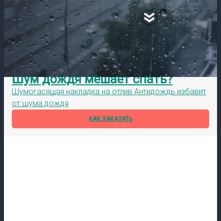
Шум дождя мешает спать?
Шумогасящая накладка на отлив Антидождь избавит
от шума дождя
КАК ЗАКАЗАТЬ