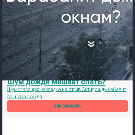
Шум дождя мешает спать?
Шумогасящая накладка на отлив Антидождь избавит
от шума дождя
КАК ЗАКАЗАТЬ