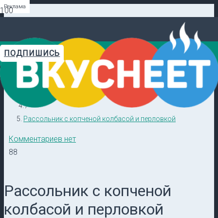
Реклама
Реклама
Реклама
Реклама
Реклама
Реклама
ПОДПИШИСЬ
Главная
Видеорецепты в ТГ →
/
Кулинарные секреты
/
Рассольник с копченой колбасой и перловкой
Комментариев нет
88
Рассольник с копченой
колбасой и перловкой