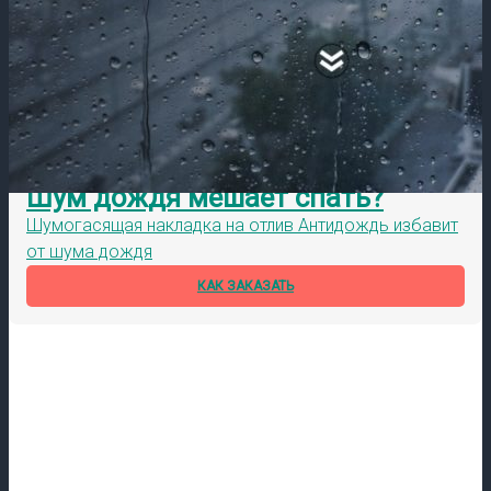
Шум дождя мешает спать?
Шумогасящая накладка на отлив Антидождь избавит
от шума дождя
КАК ЗАКАЗАТЬ