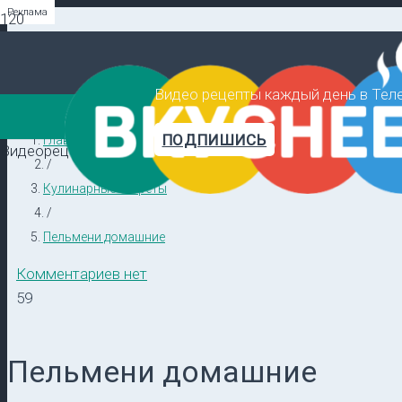
Реклама
Реклама
Реклама
Видео рецепты каждый день в Тел
ПОДПИШИСЬ
Главная
Видеорецепты в ТГ →
/
Кулинарные секреты
/
Пельмени домашние
Комментариев нет
59
Пельмени домашние