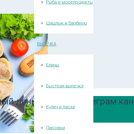
Рыба и морепродукты
Шашлык и барбекю
ВЫПЕЧКА
Блины
Быстрая выпечка
ый день в нашем Телеграм кан
Кулич и пасха
Пирожки