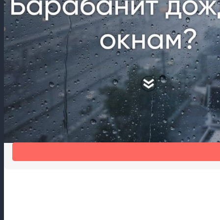
Шум дождя мешает спать?
Шумогасящая накладка на отлив Антидождь избавит от шума 