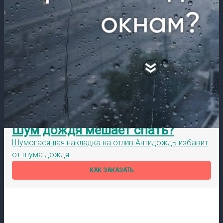
Шум дождя мешает спать?
Шумогасящая накладка на отлив Антидождь избавит
от шума дождя
КАК ЗАКАЗАТЬ