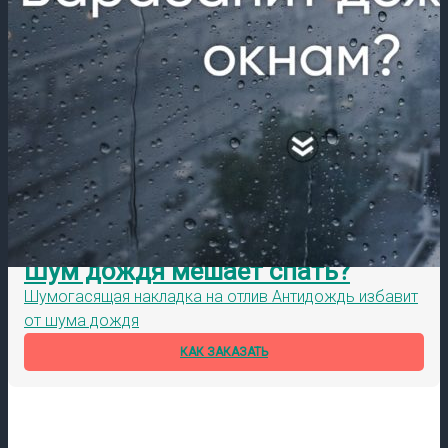
Шум дождя мешает спать?
Шумогасящая накладка на отлив Антидождь избавит
от шума дождя
КАК ЗАКАЗАТЬ