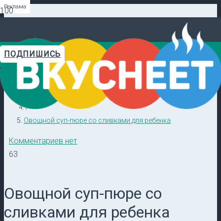
Реклама
Реклама
Реклама
Реклама
Реклама
Реклама
ПОДПИШИСЬ
Главная
Видеорецепты в ТГ →
/
Кулинарные секреты
/
Овощной суп-пюре со сливками для ребенка
Комментариев нет
63
Овощной суп-пюре со
сливками для ребенка