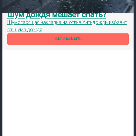
Шум дождя мешает спать?
Шумогасящая накладка на отлив Антидождь избавит
от шума дождя
КАК ЗАКАЗАТЬ