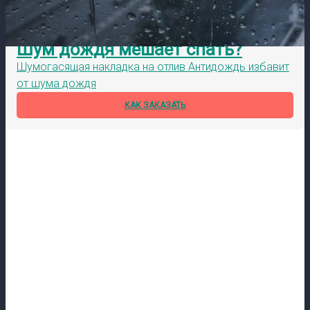
Шум дождя мешает спать?
Шумогасящая накладка на отлив Антидождь избавит
от шума дождя
КАК ЗАКАЗАТЬ