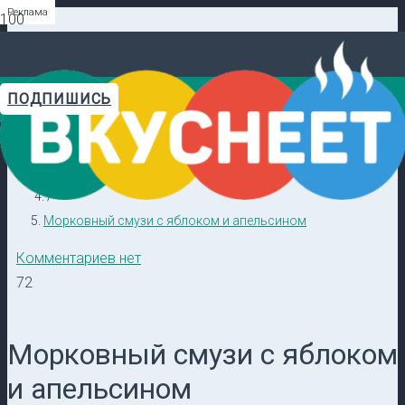
Реклама
Реклама
Реклама
Реклама
Реклама
Реклама
ПОДПИШИСЬ
Главная
Видеорецепты в ТГ →
/
Кулинарные секреты
/
Морковный смузи с яблоком и апельсином
Комментариев нет
72
Морковный смузи с яблоком
и апельсином