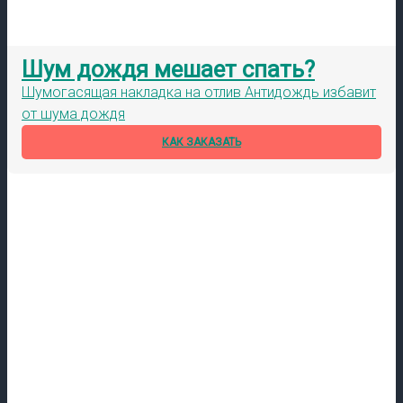
Шум дождя мешает спать?
Шумогасящая накладка на отлив Антидождь избавит
от шума дождя
КАК ЗАКАЗАТЬ