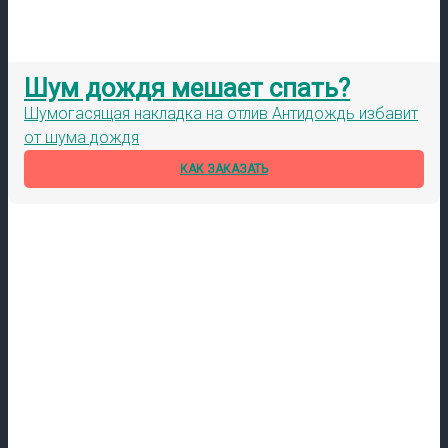
Шум дождя мешает спать?
Шумогасящая накладка на отлив Антидождь избавит
от шума дождя
КАК ЗАКАЗАТЬ