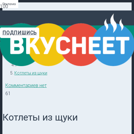
Реклама
Реклама
Реклама
Реклама
Реклама
Реклама
ПОДПИШИСЬ
Главная
Видеорецепты в ТГ →
/
Кулинарные секреты
/
Котлеты из щуки
Комментариев нет
61
Котлеты из щуки